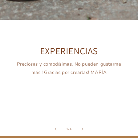
EXPERIENCIAS
Preciosas y comodísimas. No pueden gustarme
más!! Gracias por crearlas! MARÍA
Etiqueta de botón
de
1
/
4