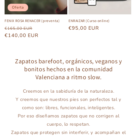
Oferta
ENRAIZAR (Curso online)
FENIX ROSA RENACER (preventa)
Precio
€95,00 EUR
Precio
Precio
€165,00 EUR
habitual
habitual
€140,00 EUR
de
oferta
Zapatos barefoot, orgánicos, veganos y
bonitos hechos en la comunidad
Valenciana a ritmo slow.
Creemos en la sabiduría de la naturaleza.
Y creemos que nuestros pies son perfectos tal y
como son: libres, funcionales, inteligentes.
Por eso diseñamos zapatos que no corrigen al
cuerpo, lo respetan.
Zapatos que protegen sin interferir, y acompañan el