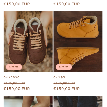
habitual
€150,00 EUR
de
habitual
€150,00 EUR
de
oferta
oferta
Oferta
Oferta
ONIX CACAO
ONIX SOL
Precio
Precio
Precio
Precio
€175,00 EUR
€175,00 EUR
habitual
€150,00 EUR
de
habitual
€150,00 EUR
de
oferta
oferta