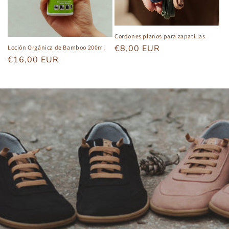
Cordones planos para zapatillas
Precio
€8,00 EUR
Loción Orgánica de Bamboo 200ml
Precio
€16,00 EUR
habitual
habitual