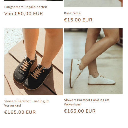
Langsamere Ragalo-Karten
Normaler
Von €50,00 EUR
Bio-Creme
Normaler
€15,00 EUR
Preis
Preis
Slowers Barefoot Landing im
Slowers Barefoot Landing im
Vorverkauf
Vorverkauf
Normaler
€165,00 EUR
Normaler
€165,00 EUR
Preis
Preis